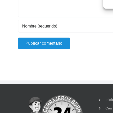
Inici
Cerr