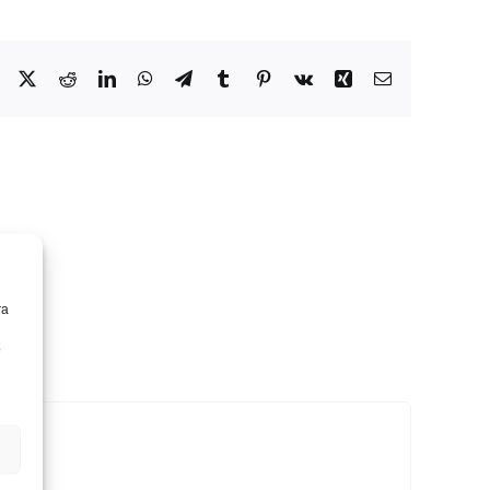
Facebook
X
Reddit
LinkedIn
WhatsApp
Telegram
Tumblr
Pinterest
Vk
Xing
Correo
electrónico
ra
o