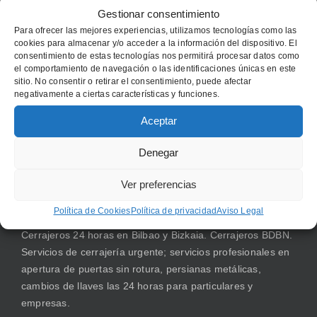
Gestionar consentimiento
Para ofrecer las mejores experiencias, utilizamos tecnologías como las
cookies para almacenar y/o acceder a la información del dispositivo. El
consentimiento de estas tecnologías nos permitirá procesar datos como
el comportamiento de navegación o las identificaciones únicas en este
sitio. No consentir o retirar el consentimiento, puede afectar
negativamente a ciertas características y funciones.
Inicio
Aceptar
Cerrajeros en Bilbao para servicios urgentes
Denegar
Cerrajeros 24 horas 365 días
Ver preferencias
CERRAJEROS EN BILBAO
Política de Cookies
Política de privacidad
Aviso Legal
Cerrajeros 24 horas en Bilbao y Bizkaia. Cerrajeros BDBN.
Servicios de cerrajería urgente; servicios profesionales en
apertura de puertas sin rotura, persianas metálicas,
cambios de llaves las 24 horas para particulares y
empresas.